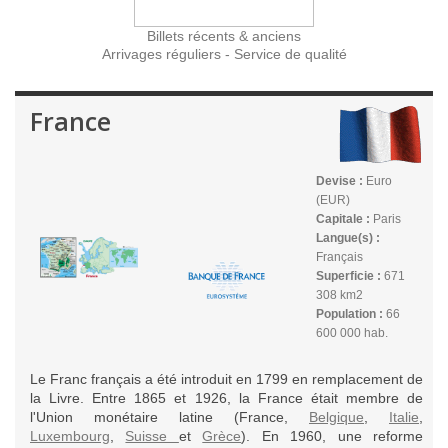
Billets récents & anciens
Arrivages réguliers - Service de qualité
France
Devise :
Euro
(EUR)
Capitale :
Paris
Langue(s) :
Français
Superficie :
671
308 km2
Population :
66
600 000 hab.
Le Franc français a été introduit en 1799 en remplacement de
la Livre. Entre 1865 et 1926, la France était membre de
l'Union monétaire latine (France,
Belgique
,
Italie
,
Luxembourg
,
Suisse
et
Grèce
). En 1960, une reforme