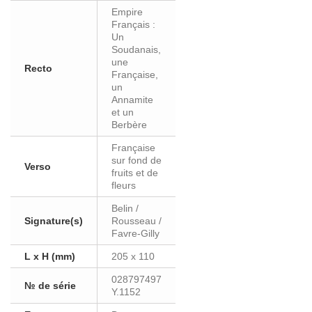
Empire
Français :
Un
Soudanais,
une
Recto
Française,
un
Annamite
et un
Berbère
Française
sur fond de
Verso
fruits et de
fleurs
Belin /
Signature(s)
Rousseau /
Favre-Gilly
L x H (mm)
205 x 110
028797497
№ de série
Y.1152