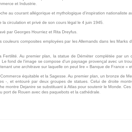
mmerce et Industrie.
oche au courant allégorique et mythologique d'inspiration nationaliste
 la circulation et privé de son cours légal le 4 juin 1945.
gravé par Georges Hourriez et Rita Dreyfus.
es couleurs composites employées par les Allemands dans les Marks d'
 la Fertilité. Au premier plan, la statue de Déméter complétée par un
. Le fond de l'image se compose d'un paysage provençal avec un trou
enant une architrave sur laquelle on peut lire « Banque de France » et 
 le Commerce équitable et la Sagesse. Au premier plan, un bronze de Me
 -, et entouré par deux groupes de statues. Celui de droite montr
e montre Dejanire se substituant à Atlas pour soutenir le Monde. Ces d
u port de Rouen avec des paquebots et la cathédrale.