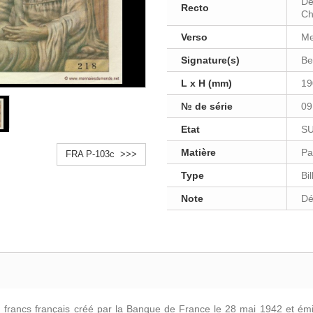
Dé
Recto
Ch
Verso
Me
Signature(s)
Be
L x H (mm)
19
№ de série
09
Etat
S
Matière
Pa
FRA P-103c >>>
Type
Bi
Note
Dé
n francs français créé par la Banque de France le 28 mai 1942 et ém