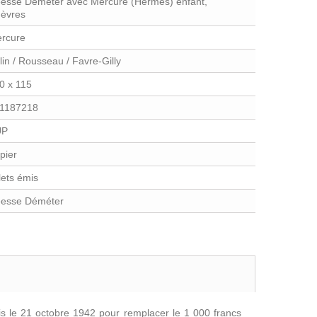
esse Déméter avec Mercure (Hermès) enfant,
èvres
rcure
lin / Rousseau / Favre-Gilly
0 x 115
1187218
UP
pier
llets émis
esse Déméter
is le 21 octobre 1942 pour remplacer le 1 000 francs