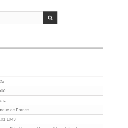
2a
000
anc
nque de France
.01.1943