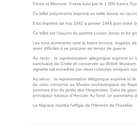
Cérès et Mercure. Il sera suivi par le 1 000 francs Co
Ce billet polychrome imprimé en taille douce se raccr
Il fut imprimé de mai 1942 à janvier 1944 puis retiré de
Ce billet est l'oeuvre du peintre Lucien Jonas et fut 
Les tons dominants sont le bistre-bronze, inspirés d
vives difficiles à se procurer en temps de guerre.
Au recto : la représentation allégorique exprime ici
sanctuaire de Cnide et conservée au British Museum
vignette est encadrée par deux colonnes ioniques sout
Au verso : la représentation allégorique exprime ici
de celui conservé au Musée archéologique de Naples
pommes d'or du jardin des Hespérides. Celui de gauch
principaux travaux d'Hercule. Au fond, un panorama d
Le filigrane montre l'effigie de l'Hermès de Praxitèle.