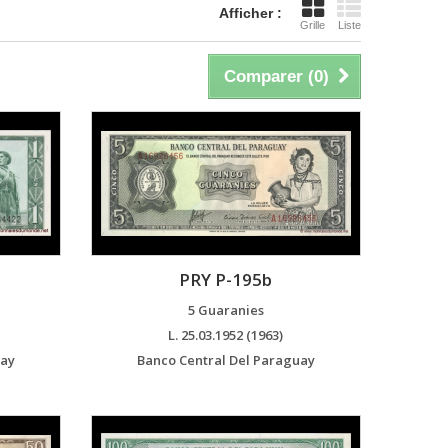
Afficher :
Grille
Liste
Comparer (
0
)
PRY P-195b
5 Guaranies
L. 25.03.1952 (1963)
uay
Banco Central Del Paraguay