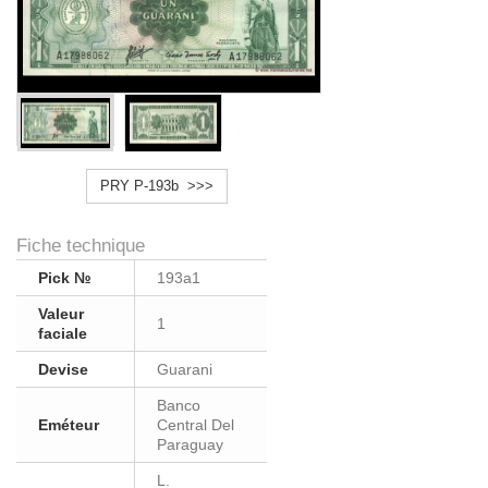
PRY P-193b >>>
Fiche technique
Pick №
193a1
Valeur
1
faciale
Devise
Guarani
Banco
Eméteur
Central Del
Paraguay
L.