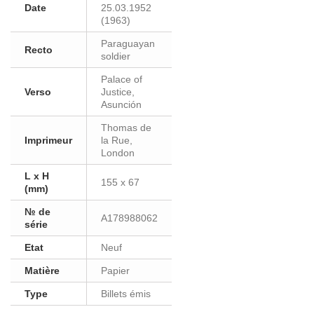
Date
25.03.1952
(1963)
Paraguayan
Recto
soldier
Palace of
Verso
Justice,
Asunción
Thomas de
Imprimeur
la Rue,
London
L x H
155 x 67
(mm)
№ de
A178988062
série
Etat
Neuf
Matière
Papier
Type
Billets émis