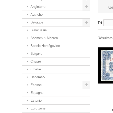
Angleterre
Voi
Autriche
Belgique
Tri
--
Bielorussie
Résultats 
Böhmen & Mähren
Bosnie-Herzégovine
Bulgarie
Chypre
Croatie
Danemark
Ecosse
Espagne
Estonie
Euro zone