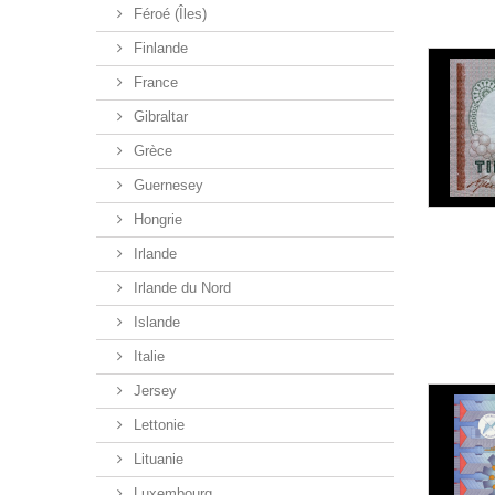
Féroé (Îles)
Finlande
France
Gibraltar
Grèce
Guernesey
Hongrie
Irlande
Irlande du Nord
Islande
Italie
Jersey
Lettonie
Lituanie
Luxembourg