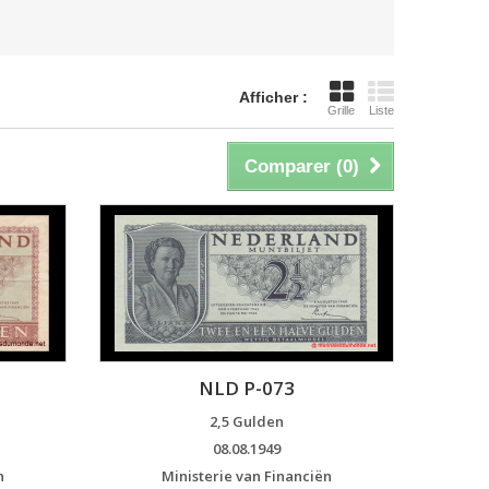
Afficher :
Grille
Liste
Comparer (
0
)
NLD P-073
2,5 Gulden
08.08.1949
n
Ministerie van Financiën