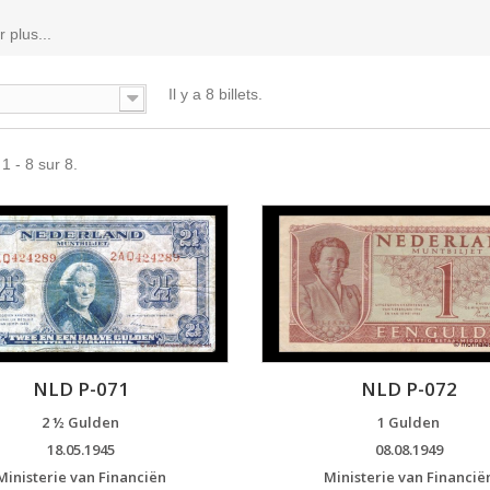
r plus...
Il y a 8 billets.
1 - 8 sur 8.
NLD P-071
NLD P-072
2 ½ Gulden
1 Gulden
18.05.1945
08.08.1949
Ministerie van Financiën
Ministerie van Financië