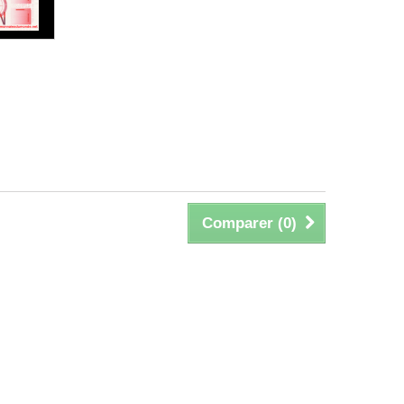
Comparer (
0
)