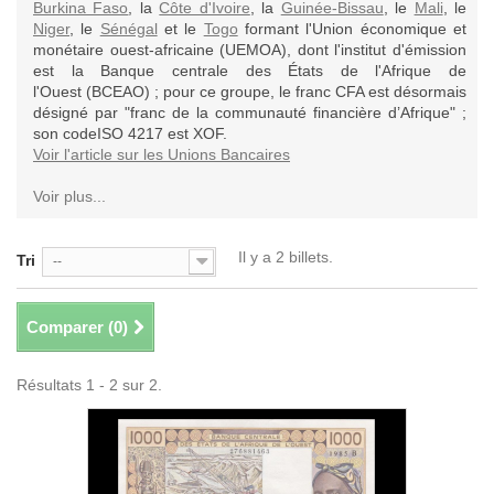
Burkina Faso
, la
Côte d'Ivoire
, la
Guinée-Bissau
, le
Mali
, le
Niger
, le
Sénégal
et le
Togo
formant l'Union économique et
monétaire ouest-africaine (UEMOA), dont l'institut d'émission
est la Banque centrale des États de l'Afrique de
l'Ouest (BCEAO) ; pour ce groupe, le franc CFA est désormais
désigné par "franc de la communauté financière d’Afrique" ;
son codeISO 4217 est XOF.
Voir l'article sur les Unions Bancaires
Voir plus...
Il y a 2 billets.
Tri
--
Comparer (
0
)
Résultats 1 - 2 sur 2.