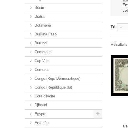
En
Bénin
cel
Biafra
Botswana
Tri
--
Burkina Faso
Burundi
Résultats 
Cameroun
Cap Vert
Comores
Congo (Rép. Démocratique)
Congo (République du)
Côte d'Ivoire
Djibouti
Egypte
Erythrée
Ba