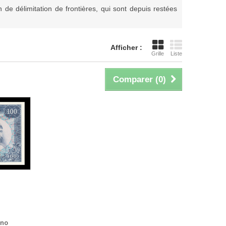
de délimitation de frontières, qui sont depuis restées
Afficher :
Grille
Liste
Comparer (
0
)
ino