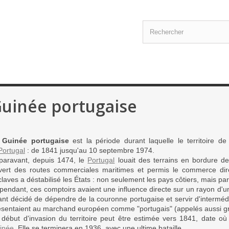
uinée portugaise
a
Guinée portugaise
est la période durant laquelle le territoire de 
Portugal
: de 1841 jusqu'au 10 septembre 1974.
paravant, depuis 1474, le
Portugal
louait des terrains en bordure de 
vert des routes commerciales maritimes et permis le commerce dir
laves a déstabilisé les États : non seulement les pays côtiers, mais par 
pendant, ces comptoirs avaient une influence directe sur un rayon d'un
ant décidé de dépendre de la couronne portugaise et servir d'interméd
ésentaient au marchand européen comme "portugais" (appelés aussi gru
 début d'invasion du territoire peut être estimée vers 1841, date où s
inée
. Elle se terminera en 1936, avec une ultime bataille.