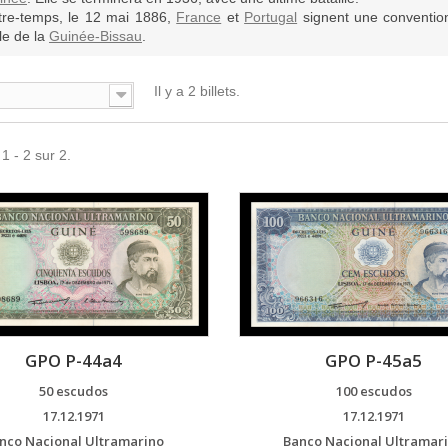
tre-temps, le 12 mai 1886,
France
et
Portugal
signent une convention 
le de la
Guinée-Bissau
.
Il y a 2 billets.
1 - 2 sur 2.
GPO P-44a4
GPO P-45a5
50 escudos
100 escudos
17.12.1971
17.12.1971
nco Nacional Ultramarino
Banco Nacional Ultramar