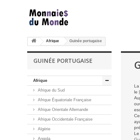
Afrique
Guinée portugaise
GUINÉE PORTUGAISE
G
Afrique
L
Afrique du Sud
le
Au
Afrique Équatoriale Française
ou
Afrique Orientale Allemande
esc
Ce
Afrique Occidentale Française
ay
pr
Algérie
Le
Angola
Gu