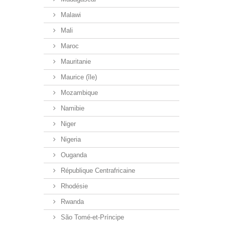
Malawi
Mali
Maroc
Mauritanie
Maurice (île)
Mozambique
Namibie
Niger
Nigeria
Ouganda
République Centrafricaine
Rhodésie
Rwanda
São Tomé-et-Príncipe