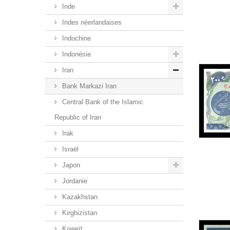
Inde
Indes néerlandaises
Indochine
Indonésie
Iran
Bank Markazi Iran
Central Bank of the Islamic
Republic of Iran
Irak
Israël
Japon
Jordanie
Kazakhstan
Kirghizistan
Koweït