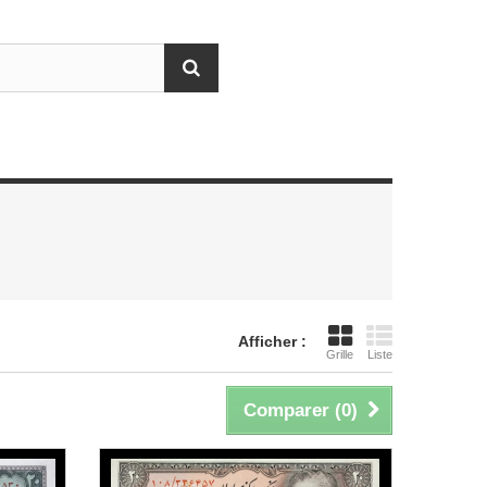
Afficher :
Grille
Liste
Comparer (
0
)