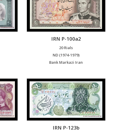
IRN P-100a2
20 Rials
ND (1974-1979)
Bank Markazi Iran
IRN P-123b