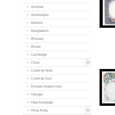
Arménie
Azerbaïdjan
Bahreïn
Bangladesh
Bhoutan
Brunei
Cambodge
Chine
Corée-du-Nord
Corée-du-Sud
Émirats-Arabes-Unis
Géorgie
Haut-Karabagh
Hong Kong