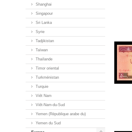
Shanghai
Singapour
Sri Lanka
Syrie
Tadjikistan
Taïwan
Thaïlande
Timor oriental
Turkménistan
Turquie
Viêt Nam
Viêt-Nam-du-Sud
Yemen (République arabe du)
Yemen du Sud