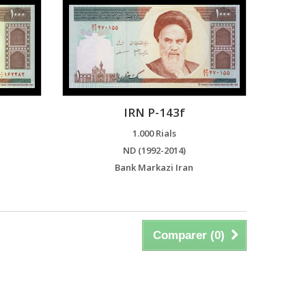
IRN P-143f
1.000 Rials
ND (1992-2014)
Bank Markazi Iran
Comparer (
0
)