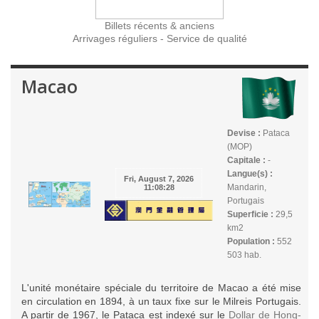
Billets récents & anciens
Arrivages réguliers - Service de qualité
Macao
Devise :
Pataca
(MOP)
Capitale :
-
Langue(s) :
Mandarin,
Portugais
Superficie :
29,5
km2
Population :
552
503 hab.
L'unité monétaire spéciale du territoire de Macao a été mise
en circulation en 1894, à un taux fixe sur le Milreis Portugais.
A partir de 1967, le Pataca est indexé sur le
Dollar de Hong-