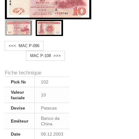
<<< MAC P-096
MAC P-108 >>>
Fiche technique
Pick №
102
Valeur
10
faciale
Devise
Patacas
Banco da
Eméteur
China
Date
08.12.2003