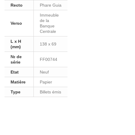
Recto
Phare Guia
Immeuble
de la
Verso
Banque
Centrale
L x H
138 x 69
(mm)
№ de
FF00744
série
Etat
Neuf
Matière
Papier
Type
Billets émis