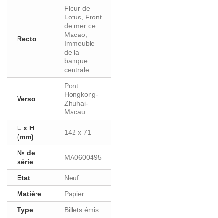
Fleur de
Lotus, Front
de mer de
Macao,
Recto
Immeuble
de la
banque
centrale
Pont
Hongkong-
Verso
Zhuhai-
Macau
L x H
142 x 71
(mm)
№ de
MA0600495
série
Etat
Neuf
Matière
Papier
Type
Billets émis