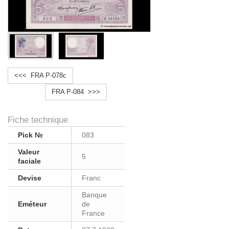
<<< FRA P-078c
FRA P-084 >>>
Fiche technique
Pick №
083
Valeur
5
faciale
Devise
Franc
Banque
Eméteur
de
France