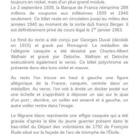
toujours en nickel, mais d'un plus grand module.
Le 2 septembre 1939, la Banque de France réimprime 288
millions de coupures aux millésimes 1939 et 1940
seulement. Ce billet reste en circulation jusqu'au milieu des
années 1940 au moment de la sortie du5 francs Berger. Il
er
est définitivement privé de cours légal le 1
janvier 1963.
Le fond du recto a été conçu par Georges Duval (décédé
en 1915) et gravé par Romagnol. Le médaillon de
l'allégorie casquée a été dessiné par Charles-Albert
Walhain et gravé par Deloche. Walhain et Deloche
exécutèrent également le verso. Ce billet polychrome se
présente dans des tons violet et mauve.
Au recto l'on trouve en haut à gauche une figure
allégorique de la France, casquée, centrée dans un
médaillon. Au verso, l'on voit à droite un docker posté sur
une échelle et s'apprêtant à déposer un sac sur le quai
d'un port ; derrière, un voilier est amarré et à gauche, un
autre voilier rentre dans l'image.
Le filigrane blanc représente une effigie casquée qui a été
gravée d'après la tête du jeune guerrier présent dans le
bas-relief du
Départ des volontaires de 1792
de François
Rude situé sur la façade de l'arc de triomphe de l'Étoile.