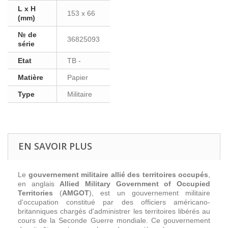
L x H
153 x 66
(mm)
№ de
36825093
série
Etat
TB -
Matière
Papier
Type
Militaire
EN SAVOIR PLUS
Le
gouvernement militaire allié des territoires occupés
,
en anglais
Allied Military Government of Occupied
Territories
(
AMGOT
), est un gouvernement militaire
d'occupation constitué par des officiers américano-
britanniques chargés d'administrer les territoires libérés au
cours de la Seconde Guerre mondiale. Ce gouvernement