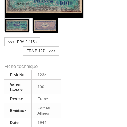
<<< FRA P-115a
FRA P-127a >>>
Fiche technique
Pick №
123a
Valeur
100
faciale
Devise
Franc
Forces
Eméteur
Alliées
Date
1944