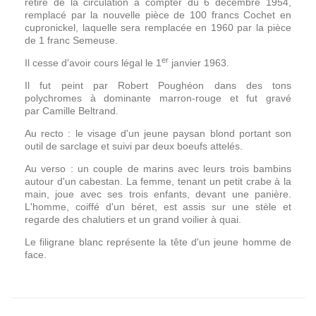
retiré de la circulation à compter du 6 décembre 1954,
remplacé par la nouvelle pièce de 100 francs Cochet en
cupronickel, laquelle sera remplacée en 1960 par la pièce
de 1 franc Semeuse.
er
Il cesse d'avoir cours légal le 1
janvier 1963.
Il fut peint par Robert Poughéon dans des tons
polychromes à dominante marron-rouge et fut gravé
par Camille Beltrand.
Au recto : le visage d'un jeune paysan blond portant son
outil de sarclage et suivi par deux boeufs attelés.
Au verso : un couple de marins avec leurs trois bambins
autour d'un cabestan. La femme, tenant un petit crabe à la
main, joue avec ses trois enfants, devant une panière.
L'homme, coiffé d'un béret, est assis sur une stèle et
regarde des chalutiers et un grand voilier à quai.
Le filigrane blanc représente la tête d'un jeune homme de
face.