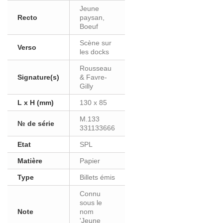
Jeune
Recto
paysan,
Boeuf
Scène sur
Verso
les docks
Rousseau
Signature(s)
& Favre-
Gilly
L x H (mm)
130 x 85
M.133
№ de série
331133666
Etat
SPL
Matière
Papier
Type
Billets émis
Connu
sous le
Note
nom
'Jeune