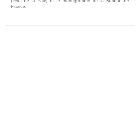
(celui de la Paix) et le monogramme de la Banque de
France.