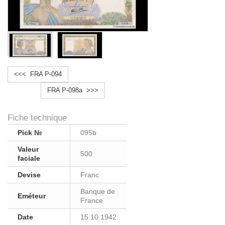
<<< FRA P-094
FRA P-098a >>>
Fiche technique
Pick №
095b
Valeur
500
faciale
Devise
Franc
Banque de
Eméteur
France
Date
15.10.1942