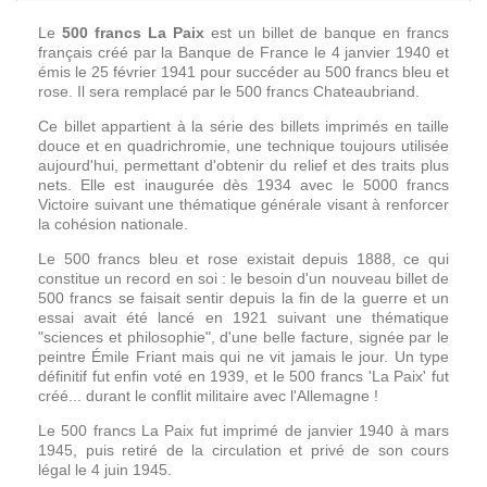
Le
500 francs La Paix
est un billet de banque en francs
français créé par la Banque de France le 4 janvier 1940 et
émis le 25 février 1941 pour succéder au 500 francs bleu et
rose. Il sera remplacé par le 500 francs Chateaubriand.
Ce billet appartient à la série des billets imprimés en taille
douce et en quadrichromie, une technique toujours utilisée
aujourd'hui, permettant d'obtenir du relief et des traits plus
nets. Elle est inaugurée dès 1934 avec le 5000 francs
Victoire suivant une thématique générale visant à renforcer
la cohésion nationale.
Le 500 francs bleu et rose existait depuis 1888, ce qui
constitue un record en soi : le besoin d'un nouveau billet de
500 francs se faisait sentir depuis la fin de la guerre et un
essai avait été lancé en 1921 suivant une thématique
"sciences et philosophie", d'une belle facture, signée par le
peintre Émile Friant mais qui ne vit jamais le jour. Un type
définitif fut enfin voté en 1939, et le 500 francs 'La Paix' fut
créé... durant le conflit militaire avec l'Allemagne !
Le 500 francs La Paix fut imprimé de janvier 1940 à mars
1945, puis retiré de la circulation et privé de son cours
légal le 4 juin 1945.