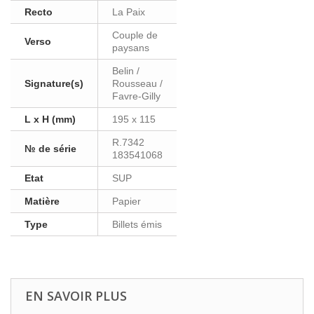
Recto
La Paix
Couple de
Verso
paysans
Belin /
Signature(s)
Rousseau /
Favre-Gilly
L x H (mm)
195 x 115
R.7342
№ de série
183541068
Etat
SUP
Matière
Papier
Type
Billets émis
EN SAVOIR PLUS