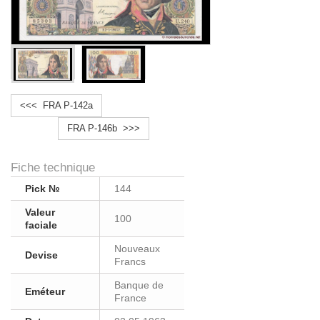
<<< FRA P-142a
FRA P-146b >>>
Fiche technique
Pick №
144
Valeur
100
faciale
Nouveaux
Devise
Francs
Banque de
Eméteur
France