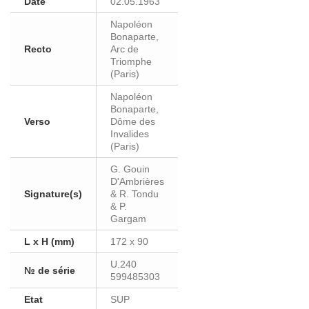
Date
02.05.1963
Napoléon
Bonaparte,
Recto
Arc de
Triomphe
(Paris)
Napoléon
Bonaparte,
Verso
Dôme des
Invalides
(Paris)
G. Gouin
D'Ambrières
Signature(s)
& R. Tondu
& P.
Gargam
L x H (mm)
172 x 90
U.240
№ de série
599485303
Etat
SUP