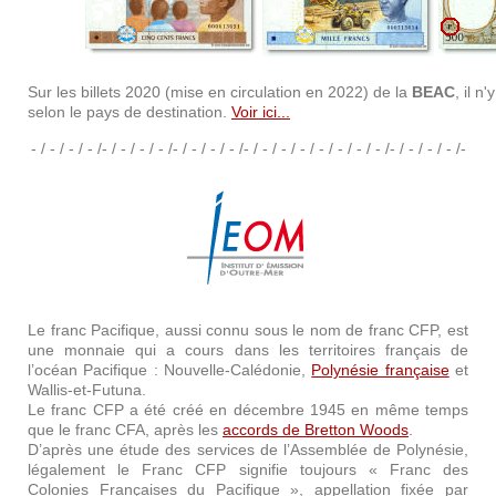
Sur les billets 2020 (mise en circulation en 2022) de la
BEAC
, il n
selon le pays de destination.
Voir ici...
- / - / - / - /- / - / - / - /- / - / - / - /- / - / - / - / - / - / - / - /- / - / - / - /-
Le franc Pacifique, aussi connu sous le nom de franc CFP, est
une monnaie qui a cours dans les territoires français de
l’océan Pacifique : Nouvelle-Calédonie,
Polynésie française
et
Wallis-et-Futuna.
Le franc CFP a été créé en décembre 1945 en même temps
que le franc CFA, après les
accords de Bretton Woods
.
D’après une étude des services de l’Assemblée de Polynésie,
légalement le Franc CFP signifie toujours « Franc des
Colonies Françaises du Pacifique », appellation fixée par