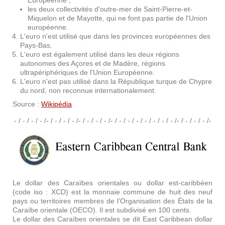
Européenne ;
les deux collectivités d'outre-mer de Saint-Pierre-et-
Miquelon et de Mayotte, qui ne font pas partie de l'Union
européenne.
L'euro n'est utilisé que dans les provinces européennes des
Pays-Bas.
L'euro est également utilisé dans les deux régions
autonomes des Açores et de Madère, régions
ultrapériphériques de l'Union Européenne.
L'euro n'est pas utilisé dans la République turque de Chypre
du nord, non reconnue internationalement.
Source :
Wikipédia
- / - / - / - /- / - / - / - /- / - / - / - /- / - / - / - / - / - / - / - /- / - / - / - /-
Le dollar des Caraïbes orientales ou dollar est-caribbéen
(code iso : XCD) est la monnaie commune de huit des neuf
pays ou territoires membres de l’Organisation des États de la
Caraïbe orientale (OECO). Il est subdivisé en 100 cents.
Le dollar des Caraïbes orientales se dit East Caribbean dollar