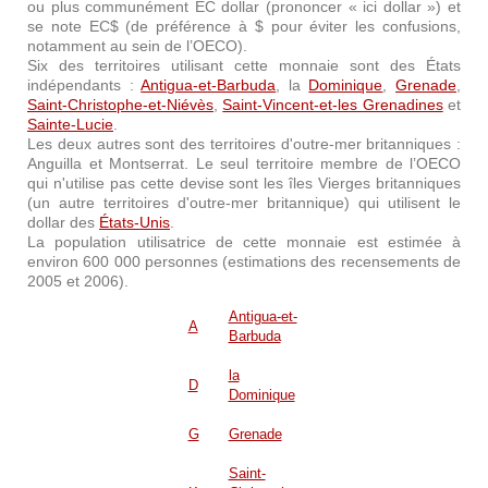
ou plus communément EC dollar (prononcer « ici dollar ») et
se note EC$ (de préférence à $ pour éviter les confusions,
notamment au sein de l’OECO).
Six des territoires utilisant cette monnaie sont des États
indépendants :
Antigua-et-Barbuda
, la
Dominique
,
Grenade
,
Saint-Christophe-et-Niévès
,
Saint-Vincent-et-les Grenadines
et
Sainte-Lucie
.
Les deux autres sont des territoires d'outre-mer britanniques :
Anguilla et Montserrat. Le seul territoire membre de l’OECO
qui n'utilise pas cette devise sont les îles Vierges britanniques
(un autre territoires d'outre-mer britannique) qui utilisent le
dollar des
États-Unis
.
La population utilisatrice de cette monnaie est estimée à
environ 600 000 personnes (estimations des recensements de
2005 et 2006).
Antigua-et-
A
Barbuda
la
D
Dominique
G
Grenade
Saint-