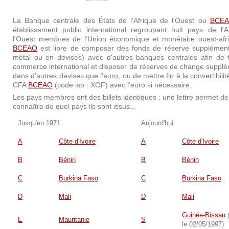
La Banque centrale des États de l'Afrique de l'Ouest ou
BCE
établissement public international regroupant huit pays de l'A
l'Ouest membres de l'Union économique et monétaire ouest-afri
BCEAO
est libre de composer des fonds de réserve supplément
métal ou en devises) avec d'autres banques centrales afin de fa
commerce international et disposer de réserves de change supplé
dans d'autres devises que l'euro, ou de mettre fin à la convertibilit
CFA
BCEAO
(code iso : XOF) avec l'euro si nécessaire.
Les pays membres ont des billets identiques ; une lettre permet de
connaître de quel pays ils sont issus...
Jusqu'en 1971
Aujourd'hui
A
Côte d'Ivoire
A
Côte d'Ivoire
B
Bénin
B
Bénin
C
Burkina Faso
C
Burkina Faso
D
Mali
D
Mali
Guinée-Bissau
(
E
Mauritanie
S
le 02/05/1997)