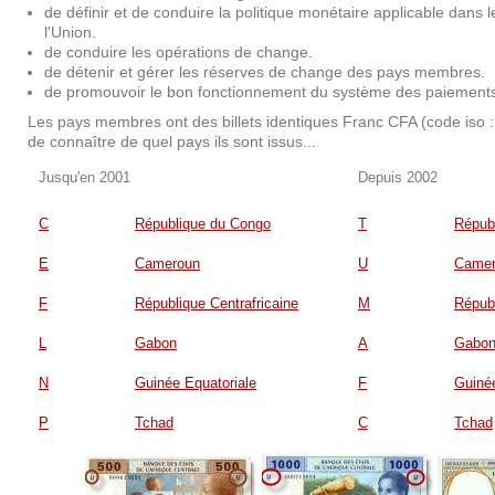
de définir et de conduire la politique monétaire applicable dan
l'Union.
de conduire les opérations de change.
de détenir et gérer les réserves de change des pays membres.
de promouvoir le bon fonctionnement du système des paiements
Les pays membres ont des billets identiques Franc CFA (code iso :
de connaître de quel pays ils sont issus...
Jusqu'en 2001
Depuis 2002
C
République du Congo
T
Répub
E
Cameroun
U
Camer
F
République Centrafricaine
M
Républ
L
Gabon
A
Gabo
N
Guinée Equatoriale
F
Guinée
P
Tchad
C
Tchad