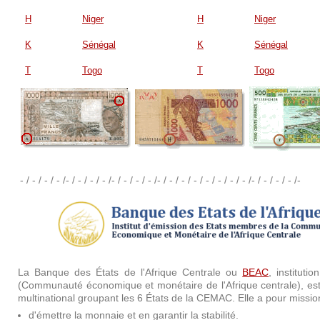
H
Niger
H
Niger
K
Sénégal
K
Sénégal
T
Togo
T
Togo
- / - / - / - /- / - / - / - /- / - / - / - /- / - / - / - / - / - / - / - /- / - / - / - /-
La Banque des États de l'Afrique Centrale ou
BEAC
, instituti
(Communauté économique et monétaire de l'Afrique centrale), est
multinational groupant les 6 États de la CEMAC. Elle a pour missio
d'émettre la monnaie et en garantir la stabilité.