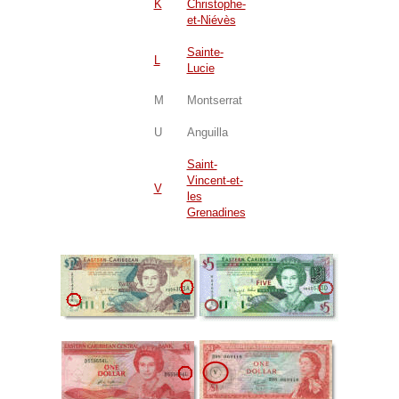
K
Christophe-
et-Niévès
Sainte-
L
Lucie
M
Montserrat
U
Anguilla
Saint-
Vincent-et-
V
les
Grenadines