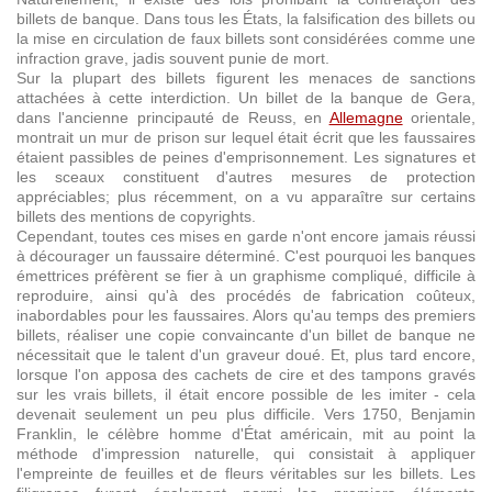
billets de banque. Dans tous les États, la falsification des billets ou
la mise en circulation de faux billets sont considérées comme une
infraction grave, jadis souvent punie de mort.
Sur la plupart des billets figurent les menaces de sanctions
attachées à cette interdiction. Un billet de la banque de Gera,
dans l'ancienne principauté de Reuss, en
Allemagne
orientale,
montrait un mur de prison sur lequel était écrit que les faussaires
étaient passibles de peines d'emprisonnement. Les signatures et
les sceaux constituent d'autres mesures de protection
appréciables; plus récemment, on a vu apparaître sur certains
billets des mentions de copyrights.
Cependant, toutes ces mises en garde n'ont encore jamais réussi
à décourager un faussaire déterminé. C'est pourquoi les banques
émettrices préfèrent se fier à un graphisme compliqué, difficile à
reproduire, ainsi qu'à des procédés de fabrication coûteux,
inabordables pour les faussaires. Alors qu'au temps des premiers
billets, réaliser une copie convaincante d'un billet de banque ne
nécessitait que le talent d'un graveur doué. Et, plus tard encore,
lorsque l'on apposa des cachets de cire et des tampons gravés
sur les vrais billets, il était encore possible de les imiter - cela
devenait seulement un peu plus difficile. Vers 1750, Benjamin
Franklin, le célèbre homme d'État américain, mit au point la
méthode d'impression naturelle, qui consistait à appliquer
l'empreinte de feuilles et de fleurs véritables sur les billets. Les