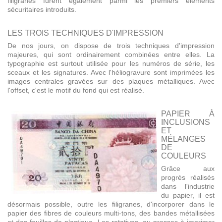
filigranes furent également parmi les premiers éléments
sécuritaires introduits.
LES TROIS TECHNIQUES D'IMPRESSION
De nos jours, on dispose de trois techniques d'impression
majeures, qui sont ordinairement combinées entre elles. La
typographie est surtout utilisée pour les numéros de série, les
sceaux et les signatures. Avec l'héliogravure sont imprimées les
images centrales gravées sur des plaques métalliques. Avec
l'offset, c'est le motif du fond qui est réalisé.
PAPIER À
INCLUSIONS
ET
MÉLANGES
DE
COULEURS
Grâce aux
progrès réalisés
dans l'industrie
du papier, il est
désormais possible, outre les filigranes, d'incorporer dans le
papier des fibres de couleurs multi-tons, des bandes métallisées