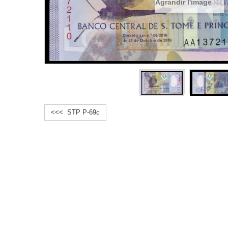
Agrandir l'image
<<< STP P-69c