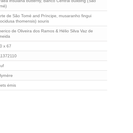
raea insulana butterfly, Banco Central building (São
mé)
rte de São Tomé and Príncipe, musaranho fingui
rocidusa thomensis) souris
erico de Oliveira dos Ramos & Hélio Silva Vaz de
meida
0 x 67
1372110
uf
lymère
llets émis