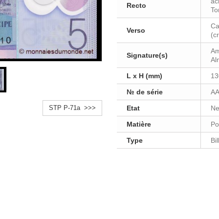
ac
Recto
To
Ca
Verso
(c
Am
Signature(s)
Al
L x H (mm)
13
№ de série
AA
STP P-71a >>>
Etat
Ne
Matière
Po
Type
Bi