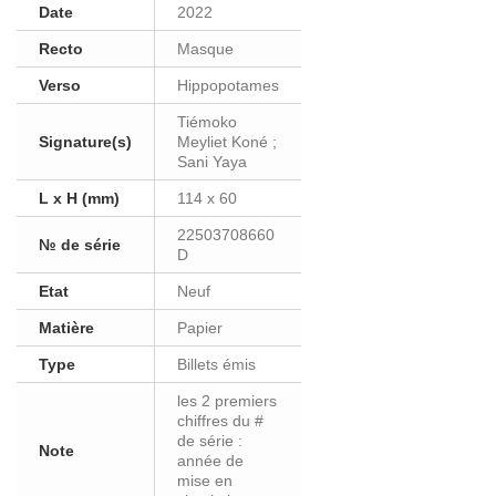
Date
2022
Recto
Masque
Verso
Hippopotames
Tiémoko
Signature(s)
Meyliet Koné ;
Sani Yaya
L x H (mm)
114 x 60
22503708660
№ de série
D
Etat
Neuf
Matière
Papier
Type
Billets émis
les 2 premiers
chiffres du #
de série :
Note
année de
mise en