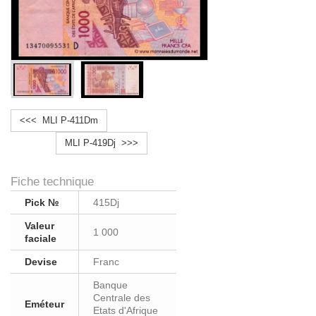
<<< MLI P-411Dm
MLI P-419Dj >>>
Fiche technique
Pick №
415Dj
Valeur
1 000
faciale
Devise
Franc
Banque
Centrale des
Eméteur
Etats d'Afrique