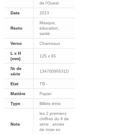
de l'Ouest
Date
2013
Masque,
Recto
éducation,
santé
Verso
Chameaux
L x H
125 x 65
(mm)
№ de
13470095531D
série
Etat
TB -
Matière
Papier
Type
Billets émis
les 2 premiers
chiffres du # de
Note
série : année
de mise en