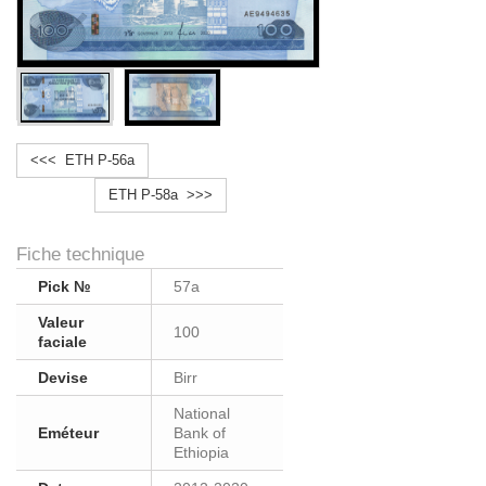
<<< ETH P-56a
ETH P-58a >>>
Fiche technique
Pick №
57a
Valeur
100
faciale
Devise
Birr
National
Eméteur
Bank of
Ethiopia