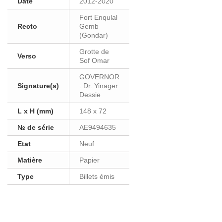
Date
2012-2020
Fort Enqulal
Recto
Gemb
(Gondar)
Grotte de
Verso
Sof Omar
GOVERNOR
Signature(s)
: Dr. Yinager
Dessie
L x H (mm)
148 x 72
№ de série
AE9494635
Etat
Neuf
Matière
Papier
Type
Billets émis