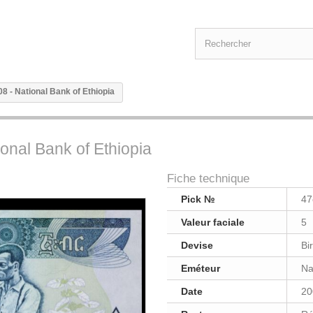
008 - National Bank of Ethiopia
tional Bank of Ethiopia
Fiche technique
Pick №
47
Valeur faciale
5
Devise
Bir
Eméteur
Na
Date
20