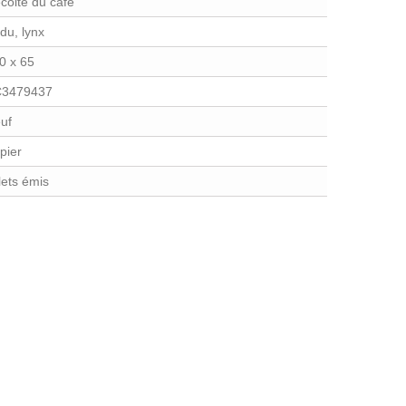
colte du café
du, lynx
0 x 65
3479437
uf
pier
llets émis