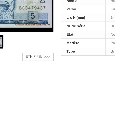
Recto
Ré
Verso
Ku
L x H (mm)
14
№ de série
BC
Etat
Ne
Matière
Pa
Type
Bi
ETH P-48b >>>