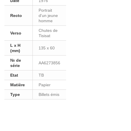
Date
1976
Portrait
Recto
d'un jeune
homme
Chutes de
Verso
Tisisat
L x H
135 x 60
(mm)
№ de
AA6273856
série
Etat
TB
Matière
Papier
Type
Billets émis