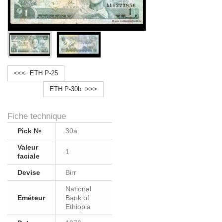
<<< ETH P-25
ETH P-30b >>>
Fiche technique
Pick №
30a
Valeur
1
faciale
Devise
Birr
National
Eméteur
Bank of
Ethiopia