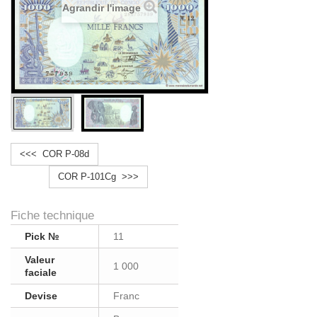
Agrandir l'image
<<< COR P-08d
COR P-101Cg >>>
Fiche technique
Pick №
11
Valeur
1 000
faciale
Devise
Franc