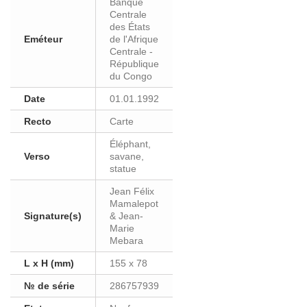
Banque
Centrale
des États
Eméteur
de l'Afrique
Centrale -
République
du Congo
Date
01.01.1992
Recto
Carte
Éléphant,
Verso
savane,
statue
Jean Félix
Mamalepot
Signature(s)
& Jean-
Marie
Mebara
L x H (mm)
155 x 78
№ de série
286757939