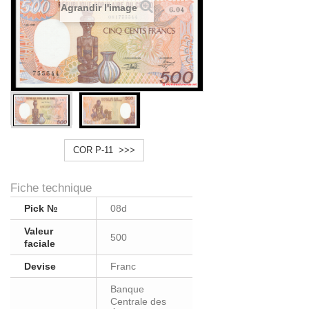
Agrandir l'image
COR P-11 >>>
Fiche technique
Pick №
08d
Valeur
500
faciale
Devise
Franc
Banque
Centrale des