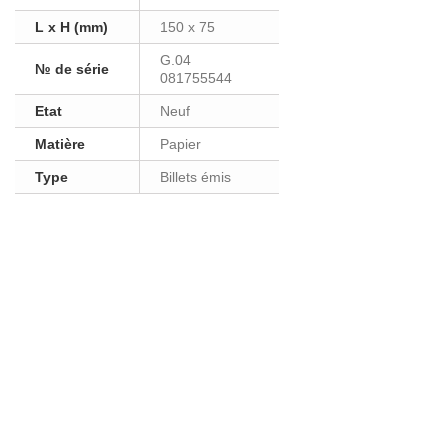
L x H (mm)
150 x 75
G.04
№ de série
081755544
Etat
Neuf
Matière
Papier
Type
Billets émis