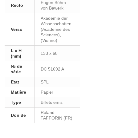
Eugen Böhm
Recto
von Bawerk
Akademie der
Wissenschaften
Verso
(Academie des
Sciences),
(Vienne)
L x H
133 x 68
(mm)
№ de
DC 51692 A
série
Etat
SPL
Matière
Papier
Type
Billets émis
Roland
Don de
TAFFORIN (FR)