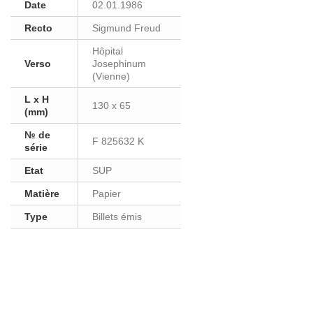
Date
02.01.1986
Recto
Sigmund Freud
Hôpital
Verso
Josephinum
(Vienne)
L x H
130 x 65
(mm)
№ de
F 825632 K
série
Etat
SUP
Matière
Papier
Type
Billets émis