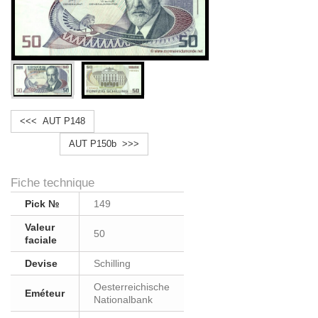
<<< AUT P148
AUT P150b >>>
Fiche technique
Pick №
149
Valeur
50
faciale
Devise
Schilling
Oesterreichische
Eméteur
Nationalbank