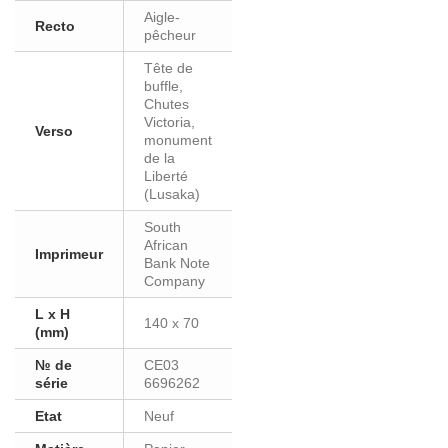
Aigle-
Recto
pêcheur
Tête de
buffle,
Chutes
Victoria,
Verso
monument
de la
Liberté
(Lusaka)
South
African
Imprimeur
Bank Note
Company
L x H
140 x 70
(mm)
№ de
CE03
série
6696262
Etat
Neuf