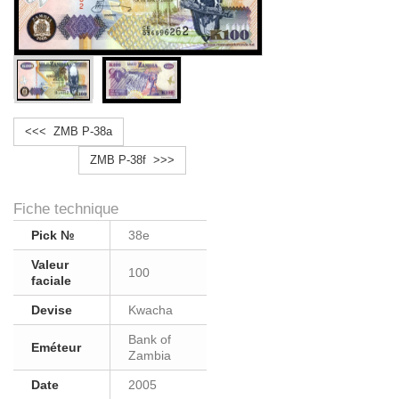
<<< ZMB P-38a
ZMB P-38f >>>
Fiche technique
Pick №
38e
Valeur
100
faciale
Devise
Kwacha
Bank of
Eméteur
Zambia
Date
2005