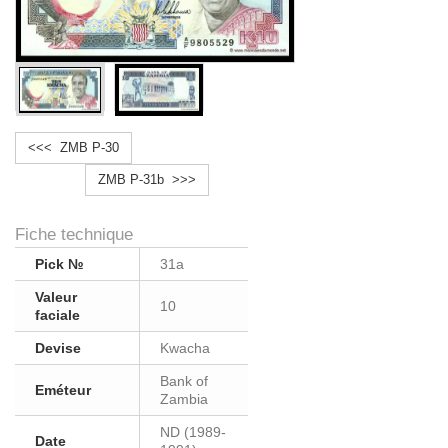
<<< ZMB P-30
ZMB P-31b >>>
Fiche technique
Pick №
31a
Valeur
10
faciale
Devise
Kwacha
Bank of
Eméteur
Zambia
ND (1989-
Date