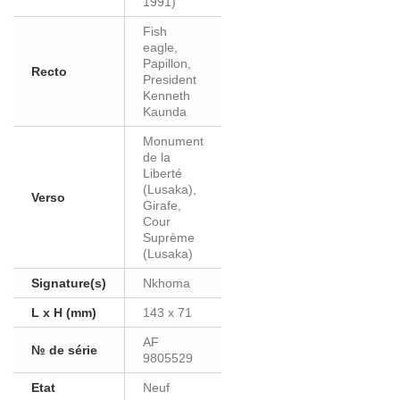
1991)
Fish
eagle,
Papillon,
Recto
President
Kenneth
Kaunda
Monument
de la
Liberté
(Lusaka),
Verso
Girafe,
Cour
Suprème
(Lusaka)
Signature(s)
Nkhoma
L x H (mm)
143 x 71
AF
№ de série
9805529
Etat
Neuf