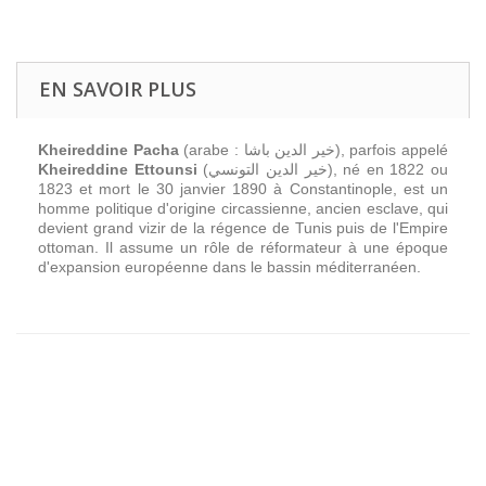
EN SAVOIR PLUS
Kheireddine Pacha
(arabe :
خير الدين باشا
), parfois appelé
Kheireddine Ettounsi
(
خير الدين التونسي
), né en 1822 ou
1823 et mort le 30 janvier 1890 à Constantinople, est un
homme politique d'origine circassienne, ancien esclave, qui
devient grand vizir de la régence de Tunis puis de l'Empire
ottoman. Il assume un rôle de réformateur à une époque
d'expansion européenne dans le bassin méditerranéen.