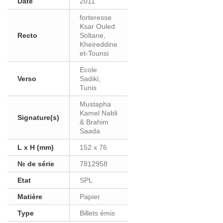
Date
2011
forteresse
Ksar Ouled
Recto
Soltane,
Kheireddine
et-Tounsi
Ecole
Verso
Sadiki,
Tunis
Mustapha
Kamel Nabli
Signature(s)
& Brahim
Saada
L x H (mm)
152 x 76
№ de série
7812958
Etat
SPL
Matière
Papier
Type
Billets émis