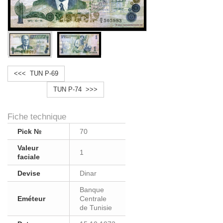
<<< TUN P-69
TUN P-74 >>>
Fiche technique
Pick №
70
Valeur
1
faciale
Devise
Dinar
Banque
Eméteur
Centrale
de Tunisie