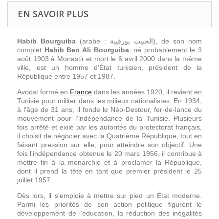
EN SAVOIR PLUS
Habib Bourguiba
(arabe :
الحبيب بورقيبة
), de son nom
complet
Habib Ben Ali Bourguiba
, né probablement le 3
août 1903 à Monastir et mort le 6 avril 2000 dans la même
ville, est un homme d'État tunisien, président de la
République entre 1957 et 1987.
Avocat formé en
France
dans les années 1920, il revient en
Tunisie pour militer dans les milieux nationalistes. En 1934,
à l'âge de 31 ans, il fonde le Néo-Destour, fer-de-lance du
mouvement pour l'indépendance de la Tunisie. Plusieurs
fois arrêté et exilé par les autorités du protectorat français,
il choisit de négocier avec la Quatrième République, tout en
faisant pression sur elle, pour atteindre son objectif. Une
fois l'indépendance obtenue le 20 mars 1956, il contribue à
mettre fin à la monarchie et à proclamer la République,
dont il prend la tête en tant que premier président le 25
juillet 1957.
Dès lors, il s'emploie à mettre sur pied un État moderne.
Parmi les priorités de son action politique figurent le
développement de l'éducation, la réduction des inégalités