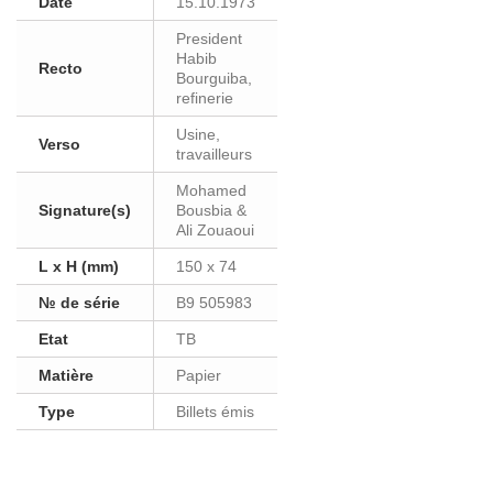
Date
15.10.1973
President
Habib
Recto
Bourguiba,
refinerie
Usine,
Verso
travailleurs
Mohamed
Signature(s)
Bousbia &
Ali Zouaoui
L x H (mm)
150 x 74
№ de série
B9 505983
Etat
TB
Matière
Papier
Type
Billets émis