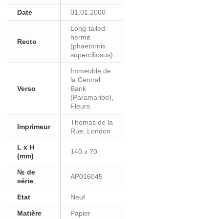
Date
01.01.2000
Long-tailed
hermit
Recto
(phaetornis
superciliosus)
Immeuble de
la Central
Verso
Bank
(Paramaribo),
Fleurs
Thomas de la
Imprimeur
Rue, London
L x H
140 x 70
(mm)
№ de
AP016045
série
Etat
Neuf
Matière
Papier