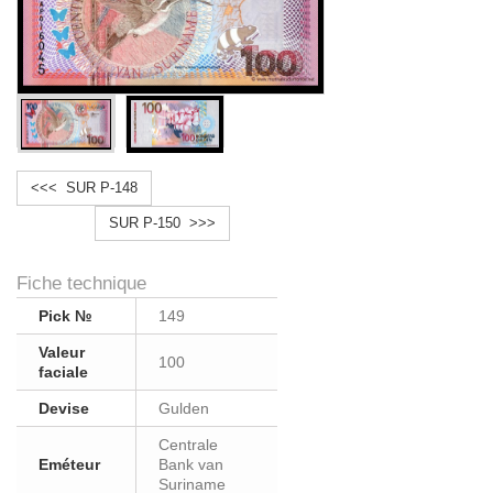
<<< SUR P-148
SUR P-150 >>>
Fiche technique
Pick №
149
Valeur
100
faciale
Devise
Gulden
Centrale
Eméteur
Bank van
Suriname