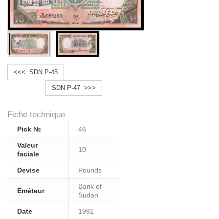
<<< SDN P-45
SDN P-47 >>>
Fiche technique
Pick №
46
Valeur
10
faciale
Devise
Pounds
Bank of
Eméteur
Sudan
Date
1991