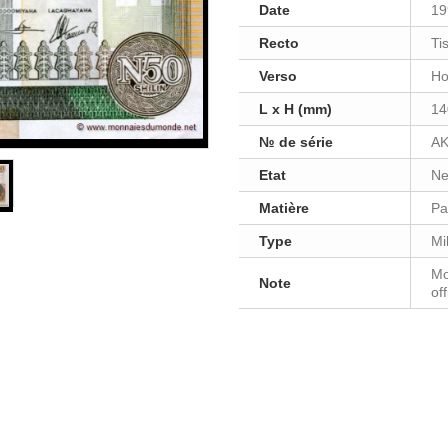
Date
19
Recto
Ti
Verso
Ho
L x H (mm)
14
№ de série
AK
Etat
Ne
Matière
Pa
Type
Mil
Mo
Note
off