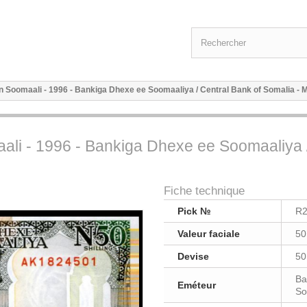
lin Soomaali - 1996 - Bankiga Dhexe ee Soomaaliya / Central Bank of Somalia -
aali - 1996 - Bankiga Dhexe ee Soomaaliya /
Fiche technique
Pick №
R
Valeur faciale
50
Devise
50
Ba
Eméteur
So