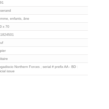
91
sserand
mme, enfants, âne
0 x 70
1824501
uf
pier
itaire
gadiscio Northern Forces ; serial # prefix AA - BD :
icial issue