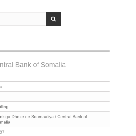
ntral Bank of Somalia
c
lling
nkiga Dhexe ee Soomaaliya / Central Bank of
malia
87