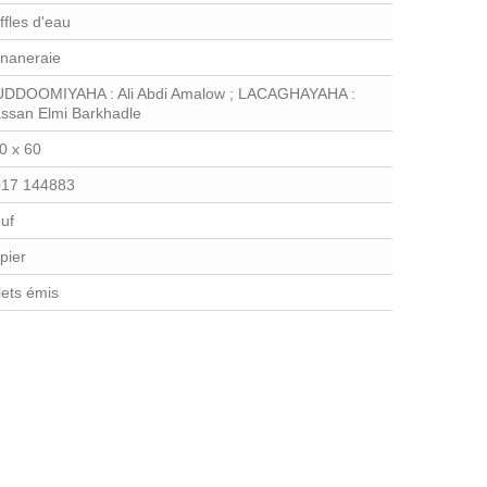
ffles d'eau
naneraie
DDOOMIYAHA : Ali Abdi Amalow ; LACAGHAYAHA :
ssan Elmi Barkhadle
0 x 60
17 144883
uf
pier
llets émis