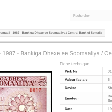
Soomaali - 1987 - Bankiga Dhexe ee Soomaaliya / Central Bank of Somalia
 - 1987 - Bankiga Dhexe ee Soomaaliya / Ce
Fiche technique
Pick №
31
Valeur faciale
5
Devise
Shi
Ba
Eméteur
So
Date
19