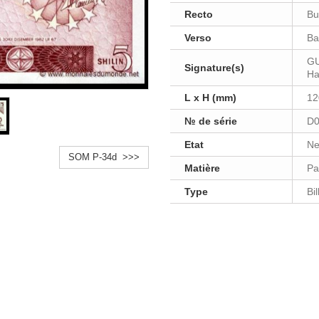
Recto
Bu
Verso
Ba
GU
Signature(s)
Ha
L x H (mm)
12
№ de série
D0
Etat
Ne
SOM P-34d >>>
Matière
Pa
Type
Bi