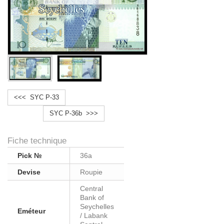
<<< SYC P-33
SYC P-36b >>>
Fiche technique
Pick №
36a
Devise
Roupie
Central
Bank of
Seychelles
Eméteur
/ Labank