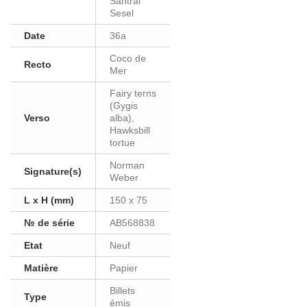
Santral
Sesel
Date
36a
Coco de
Recto
Mer
Fairy terns
(Gygis
Verso
alba),
Hawksbill
tortue
Norman
Signature(s)
Weber
L x H (mm)
150 x 75
№ de série
AB568838
Etat
Neuf
Matière
Papier
Billets
Type
émis