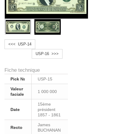
<<< USP-14
USP-16 >>>
Fiche technique
Pick №
USP-15
Valeur
1 000 000
faciale
15ème
Date
président
1857 - 1861
James
Recto
BUCHANAN