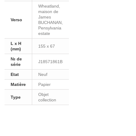
Wheatland,
maison de
James
Verso
BUCHANAN,
Pensylvania
estate
L x H
155 x 67
(mm)
№ de
J18571861B
série
Etat
Neuf
Matière
Papier
Objet
Type
collection