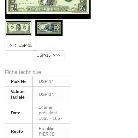
<<< USP-13
USP-15 >>>
Fiche technique
Pick №
USP-14
Valeur
USP-14
faciale
14ème
Date
président
1853 - 1857
Franklin
Recto
PIERCE