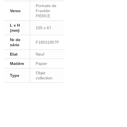
Portraits de
Verso
Franklin
PIERCE
L x H
155 x 67
(mm)
№ de
F18531857P
série
Etat
Neuf
Matière
Papier
Objet
Type
collection