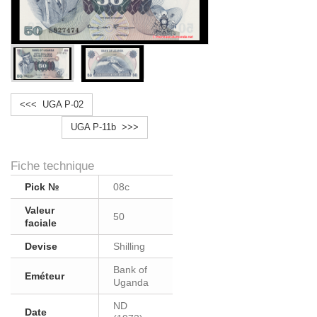
<<< UGA P-02
UGA P-11b >>>
Fiche technique
Pick №
08c
Valeur
50
faciale
Devise
Shilling
Bank of
Eméteur
Uganda
ND
Date