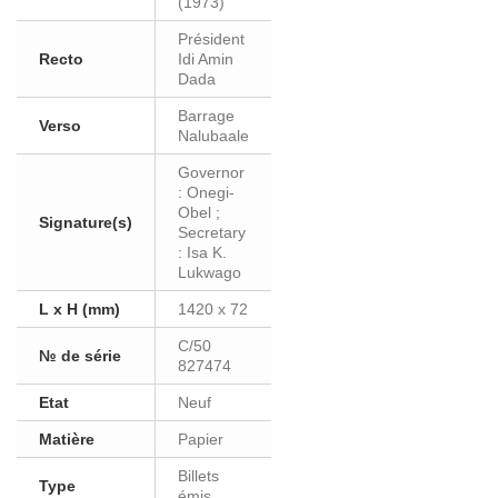
(1973)
Président
Recto
Idi Amin
Dada
Barrage
Verso
Nalubaale
Governor
: Onegi-
Obel ;
Signature(s)
Secretary
: Isa K.
Lukwago
L x H (mm)
1420 x 72
C/50
№ de série
827474
Etat
Neuf
Matière
Papier
Billets
Type
émis