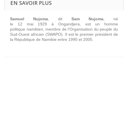
EN SAVOIR PLUS
Samuel Nujoma
, dit
Sam Nujoma
, né
le
12 mai 1929
à
Ongandjera
, est un
homme
politique
namibien
, membre de l'
Organisation du peuple du
Sud-Ouest africain
(SWAPO). Il est le premier président de
la République de
Namibie
entre
1990
et
2005
.