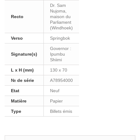
Dr. Sam
Nujoma,
Recto
maison du
Parliament
(Windhoek)
Verso
Springbok
Governor :
Signature(s)
Ipumbu
Shiimi
L x H (mm)
130 x 70
№ de série
A78954000
Etat
Neuf
Matière
Papier
Type
Billets émis