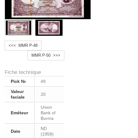
<<< MMR P-48
MMR P-50 >>>
Fiche technique
Pick №
49
Valeur
20
faciale
Union
Eméteur
Bank of
Burma
ND
Date
(1958)