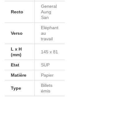
General
Recto
Aung
San
Eléphant
Verso
au
travail
L x H
145 x 81
(mm)
Etat
SUP
Matière
Papier
Billets
Type
émis