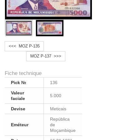
<<< MOZ P-135
MOZ P-137 >>>
Fiche technique
Pick №
136
Valeur
5.000
faciale
Devise
Meticais
República
Eméteur
de
Moçambique