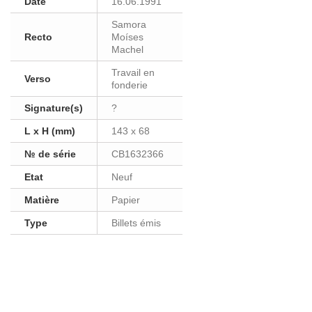
Date
16.06.1991
Samora
Recto
Moíses
Machel
Travail en
Verso
fonderie
Signature(s)
?
L x H (mm)
143 x 68
№ de série
CB1632366
Etat
Neuf
Matière
Papier
Type
Billets émis