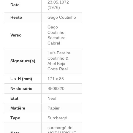
23.05.1972
Date
(1976)
Recto
Gago Coutinho
Gago
Coutinho,
Verso
Sacadura
Cabral
Luís Pereira
Coutinho &
Signature(s)
Abel Beja
Corte Real
L x H (mm)
171 x 85
№ de série
B508320
Etat
Neuf
Matière
Papier
Type
Surchargé
surchargé de