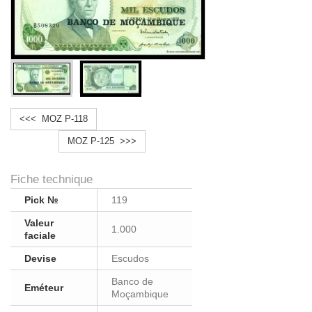
<<< MOZ P-118
MOZ P-125 >>>
Fiche technique
Pick №
119
Valeur
1.000
faciale
Devise
Escudos
Banco de
Eméteur
Moçambique