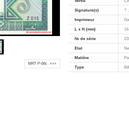
Verso
Ch
Signature(s)
? 
Imprimeur
Gi
L x H (mm)
16
№ de série
Z0
Etat
Ne
Matière
Pa
MRT P-08c >>>
Type
Bi