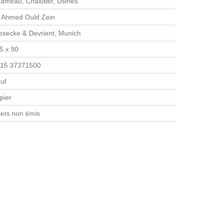
ameau, Chalutier, Usines
; Ahmed Ould Zein
esecke & Devrient, Munich
5 x 90
15 37371500
uf
pier
llets non émis