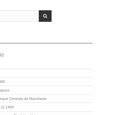
ie
000
guiya
nque Centrale de Mauritanie
.11.1989