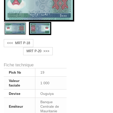
<<< MRT P-18
MRT P-20 >>>
Fiche technique
Pick №
19
Valeur
1 000
faciale
Devise
Ouguiya
Banque
Eméteur
Centrale de
Mauritanie