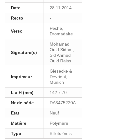
Date
28.11.2014
Recto
-
Pêche,
Verso
Dromadaire
Mohamad
Ould Sidna ;
Signature(s)
Sid Ahmed
Ould Raiss
Giesecke &
Imprimeur
Devrient,
Munich
L x H (mm)
142 x 70
№ de série
DA3475220A
Etat
Neuf
Matière
Polymère
Type
Billets émis