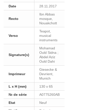
Date
28.11.2017
Ibn Abbas
Recto
mosque,
Nouakchott
Teapot,
Verso
musical
instruments
Mohamad
Ould Sidna ;
Signature(s)
Abdel Aziz
Ould Dahi
Giesecke &
Imprimeur
Devrient,
Munich
L x H (mm)
130 x 65
№ de série
A0775260AB
Etat
Neuf