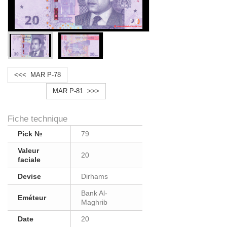
<<< MAR P-78
MAR P-81 >>>
Fiche technique
Pick №
79
Valeur
20
faciale
Devise
Dirhams
Bank Al-
Eméteur
Maghrib
Date
20