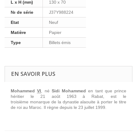
L x H (mm)
130 x 70
№ de série
J37Y988224
Etat
Neuf
Matière
Papier
Type
Billets émis
EN SAVOIR PLUS
Mohammed
VI
, né
Sidi Mohammed
en tant que
prince
héritier
le
21 août 1963
à
Rabat
, est le
troisième
monarque
de la
dynastie alaouite
à porter le titre
de
roi
au
Maroc
. Il règne depuis le
23 juillet 1999
.